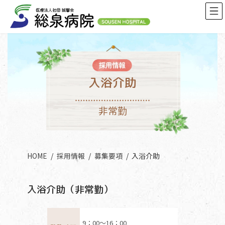
コ
ナ
ン
ビ
テ
ゲ
ン
ー
ツ
シ
へ
ョ
ス
ン
入浴介助
キ
に
ッ
移
非常勤
プ
動
HOME
採用情報
募集要項
入浴介助
入浴介助（非常勤）
9：00〜16：00