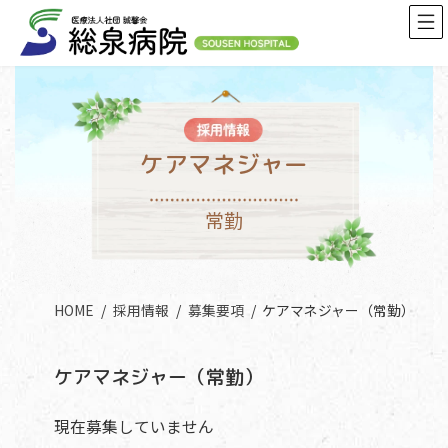
コ
ナ
ン
ビ
テ
ゲ
ン
ー
ツ
シ
へ
ョ
ス
ン
ケアマネジャー
キ
に
ッ
移
常勤
プ
動
HOME
採用情報
募集要項
ケアマネジャー（常勤）
ケアマネジャー（常勤）
現在募集していません