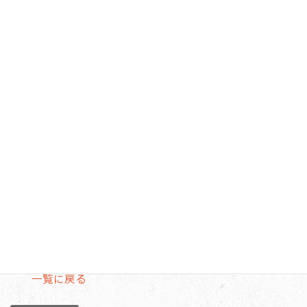
華やかな盛り付けやいちごのデザートで演出した“春”の季
節感が伝わったようで、
ふだん食欲がない方も「美味しい」と完食してくださいま
した。
一覧に戻る