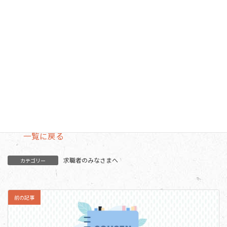
ご希望の方には個別のご案内もしています。
興味のある方は、下記までどうぞお気軽にご連絡くださ
い。
連絡先：総泉病院 管理課 渡邉 ・看護部 小谷野
TEL 043-237-5001 E-mail：
saiyou@sousen.seikei-kai.or.jp
一覧に戻る
求職者のみなさまへ
カテゴリー
前の記事