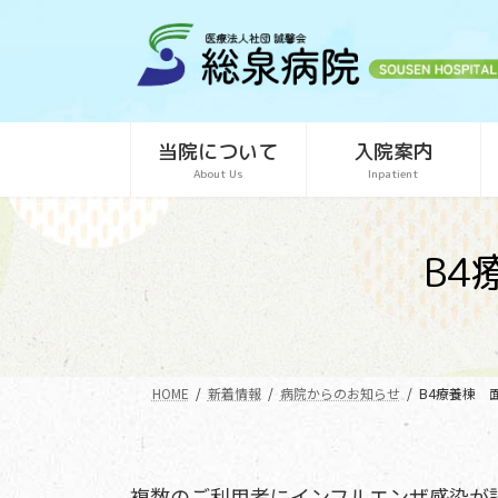
コ
ナ
ン
ビ
テ
ゲ
ン
ー
ツ
シ
当院について
入院案内
へ
ョ
About Us
Inpatient
ス
ン
キ
に
ッ
移
B
プ
動
HOME
新着情報
病院からのお知らせ
B4療養棟 
複数のご利用者にインフルエンザ感染が