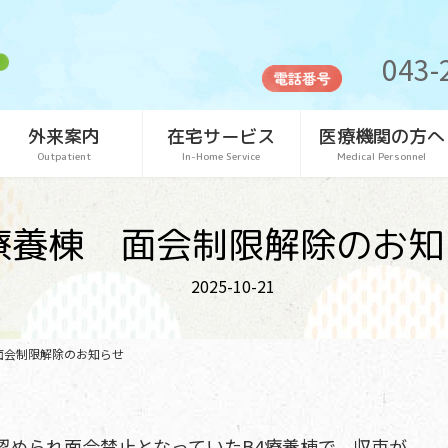
043-
外来案内
在宅サービス
医療機関の方へ
Outpatient
In-Home Service
Medical Personnel
4療養棟 面会制限解除のお知
2025-10-21
面会制限解除のお知らせ
認められ面会禁止となっていたB4療養棟で、収束が