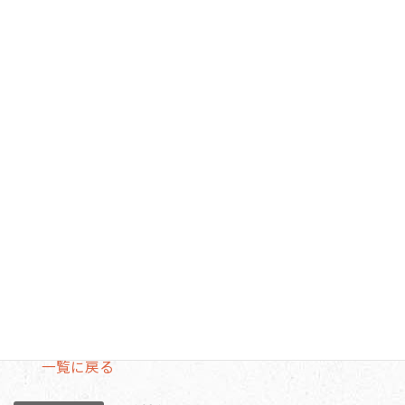
た。
前列の右端が病棟師長、左端が介護主任
病棟スタッフは20代から60代と幅広い年齢層がいます。子
育て奮闘中のスタッフも多く、家庭や仕事での経験もさま
ざま。それぞれの経験を生かしながら、患者さんひとりひ
とりの特徴や病状を理解し、ご本人・ご家族の思いを大切
にしたケアができるよう、日々頑張っています。
一覧に戻る