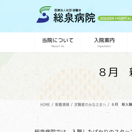
コ
ナ
ン
ビ
テ
ゲ
ン
ー
ツ
シ
当院について
入院案内
へ
ョ
About Us
Inpatient
ス
ン
キ
に
ッ
移
８月 
プ
動
HOME
新着情報
求職者のみなさまへ
８月 新入
総泉病院では、入職したばかりのスタッ